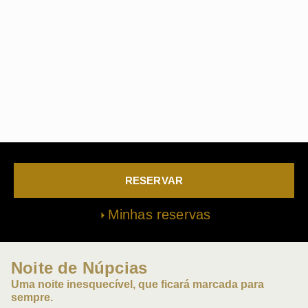
RESERVAR
Minhas reservas
Noite de Núpcias
Uma noite inesquecível, que ficará marcada para
sempre.