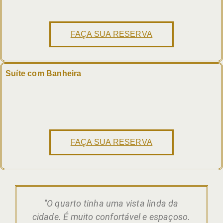
FAÇA SUA RESERVA
Suíte com Banheira
FAÇA SUA RESERVA
''O quarto tinha uma vista linda da
“
s,
cidade. É muito confortável e espaçoso.
b